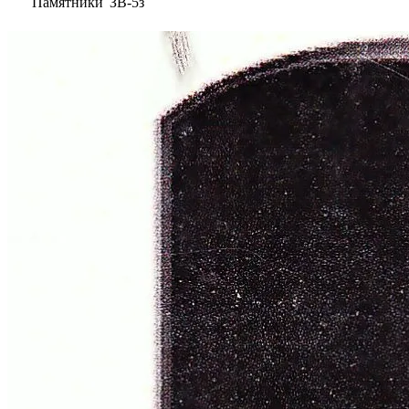
Памятники
ЗВ-5з