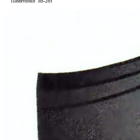
Памятники
ЗВ-28з