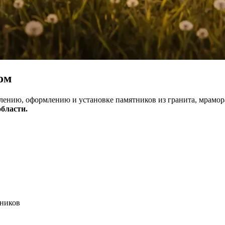
ом
влению, оформлению и установке памятников из гранита, мрамо
бласти.
тников